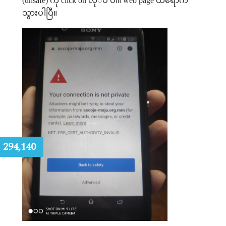
(unsafe) ကို click on လု်ပ ပါ။ web page ထဲရောက်
သွားပါပြီ။
:
294,140