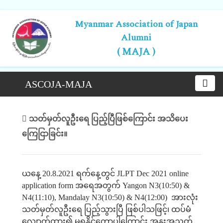
Myanmar Association of Japan
Alumni
( MAJA )
ASCOJA-MAJA
သတ်မှတ်လူဦးရေ ပြည့်ပြီဖြစ်ကြောင်း အသိပေး
ကြေငြာခြင်း။
ယနေ့
20.8.2021
ရက်နေ့တွင်
JLPT Dec 2021 online
application form
အရေအတွက်
Yangon N3(10:50) &
N4(11:10), Mandalay N3(10:50) & N4(12:00)
အားလုံး
သတ်မှတ်လူဦးရေ
ပြည့်သွားပြီ
ဖြစ်ပါသဖြင့်၊
ထပ်မံ
လျှောက်ထား၍
မရနိုင်တော့ပါကြောင်း
အနူးအညွတ်