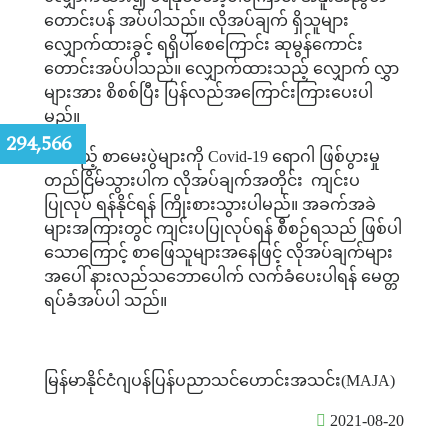
တောင်းပန်
အပ်ပါသည်။
လိုအပ်ချက်
ရှိသူများ
လျှောက်ထားခွင့်
ရရှိပါစေကြောင်း
ဆုမွန်ကောင်း
တောင်းအပ်ပါသည်။
လျှောက်ထားသည့်
လျှောက်
လွှာ
များအား
စိစစ်ပြီး
ပြန်လည်အကြောင်းကြားပေးပါ
မည်။
:
294,566
လာမည့်
စာမေးပွဲများကို
Covid-19
ရောဂါ
ဖြစ်ပွားမှု
တည်ငြိမ်သွားပါက
လိုအပ်ချက်အတိုင်း
ကျင်းပ
ပြုလုပ်
ရန်နိုင်ရန်
ကြိုးစားသွားပါမည်။
အခက်အခဲ
များအကြားတွင်
ကျင်းပပြုလုပ်ရန်
စီစဉ်ရသည်
ဖြစ်ပါ
သောကြောင့်
စာဖြေသူများအနေဖြင့်
လိုအပ်ချက်များ
အပေါ်
နားလည်သဘောပေါက်
လက်ခံပေးပါရန်
မေတ္တ
ရပ်ခံအပ်ပါ
သည်။
မြန်မာနိုင်ငံဂျပန်ပြန်ပညာသင်ဟောင်းအသင်း
(MAJA)
2021-08-20