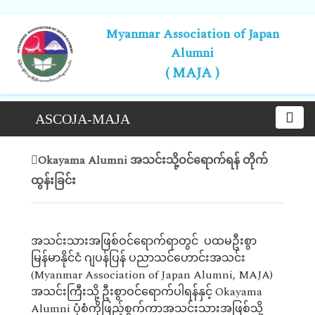
Myanmar Association of Japan
Alumni
( MAJA )
ASCOJA-MAJA
Okayama Alumni အသင်းသို့ဝင်ရောက်ရန် တိုက်
ထွန်းခြင်း
အသင်းသားအဖြစ်ဝင်ရောက်ရာတွင် ပထမဦးစွာ
မြန်မာနိုင်ငံ ဂျပန်ပြန် ပညာသင်ဟောင်းအသင်း
(Myanmar Association of Japan Alumni, MAJA)
အသင်းကြီးသို့ ဦးစွာဝင်ရောက်ပါရန်နှင့် Okayama
Alumni ပုံစံကိုဖြည့်စွက်ကာအသင်းသားအဖြစ်သို့